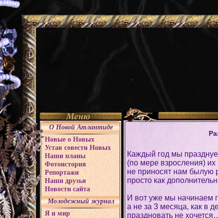
О Новой Атлантиде
Ра
Новые о Новых
Устав совести Новых
Каждый год мы празднуе
Наши планы
(по мере взросления) их
Фотоистория
не приносят нам былую 
Репортажи
просто как дополнитель
Наши друзья
Новости сайта
И вот уже мы начинаем г
Молодежный журнал
а не за 3 месяца, как в
Я и мир
праздновать не хочется…