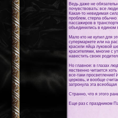
Ведь даже не обязательн
почувствовать: все люди
Какая-то невидимая сил
проблем, стерла обычно
пассажиров в транспорте
объединились в едином 
Мало кто не купил для эт
супермаркете или на рас
красили яйца луковой ш
красителями, многие с у
навестить своих родител
Но главное: в глазах лю
явственно читается хоть 
все-таки просветление! И
церковь, и вообще считае
затронула эта всеобщая 
Странно, что я этого ра
Еще раз с праздником Па