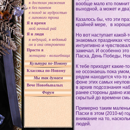
я достоин уважения
вообще мало кто помнит 
я без пантов
выходной, а может и два)
в поход за мудростью
с липового трона
Казалось бы, что эти пра
Я и время
крайней мере, в хорош
мой личный рай
Я и люди
Но вот наступает какой-т
я ведущий, я ведомый
знакомых праздниках что-
он и она откровенно
интуитивно и чувствовал
Просто я
замечал. И особенно это 
женщина - волшебница
Пасха, День Победы, Н
Культура по-Новому
К тебе приходят какие-т
Классика по-Новому
не осознаешь пока умом,
рядом находится что-то 
Мы так думаем
фоне этих самых неулов
Вече Новобывалых
в архив подсознания н
ранее стороны давно изв
Форум
скрытый до времени смы
Примерно таким маленьк
Пасхи в этом (2010-м) го
внимание на то, насколь
людей.