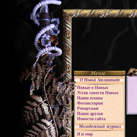
О Новой Атлантиде
Новые о Новых
Устав совести Новых
Наши планы
Фотоистория
Репортажи
Наши друзья
Новости сайта
Молодежный журнал
Я и мир