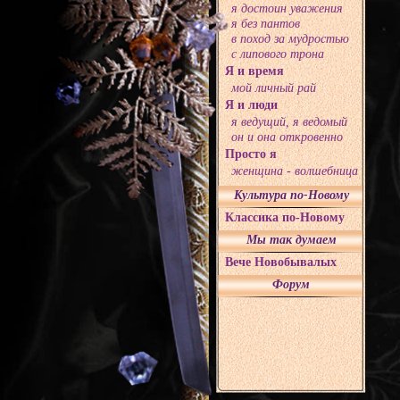
я достоин уважения
я без пантов
в поход за мудростью
с липового трона
Я и время
мой личный рай
Я и люди
я ведущий, я ведомый
он и она откровенно
Просто я
женщина - волшебница
Культура по-Новому
Классика по-Новому
Мы так думаем
Вече Новобывалых
Форум