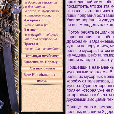
проходивший мимо, обор
я достоин уважения
посмотреть, что же эта м
я без пантов
оказалось, что он ничего
в поход за мудростью
лишь поправил болтавши
с липового трона
Удовлетворённый увиден
Я и время
не вся молодёжь плохая 
мой личный рай
Я и люди
Потом ребята решили ра
я ведущий, я ведомый
соревнование, кто собе
он и она откровенно
Драконами и Оранжевым 
Просто я
чуть ли не поругались, 
женщина - волшебница
больше мусора. Потом п
не уедешь, ребята поми
Культура по-Новому
пошли наводить чистоту 
Классика по-Новому
Пришедши в назначенные
Мы так думаем
мусорными завалами. В 
Вече Новобывалых
больших мусорных мешко
коробку от телевизора, 1
Форум
мусора. Удовлетворённы
поляну, которая уже не 
их принимала и была за
дружными эмоциями тех, 
Солнце тепло и ласково 
поляны, посадили 2 дер