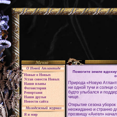
О Новой Атлантиде
Помогите земле вдохну
Новые о Новых
с
Устав совести Новых
Природа «Новую Атланти
Наши планы
ни одной тучи и солнце
Фотоистория
будто улыбался и подде
Репортажи
чище.
Наши друзья
Новости сайта
Открытие сезона уборок
Молодежный журнал
неожиданно и странно дл
прозвищу «Ангел» начал 
Я и мир