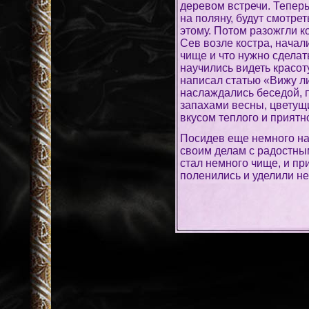
деревом встречи. Теперь
на поляну, будут смотрет
этому. Потом разожгли ко
Сев возле костра, начал
чище и что нужно сделат
научились видеть красот
написал статью «Вижу ли
наслаждались беседой, п
запахами весны, цветущ
вкусом теплого и приятн
Посидев еще немного на
своим делам с радостным
стал немного чище, и при
поленились и уделили не