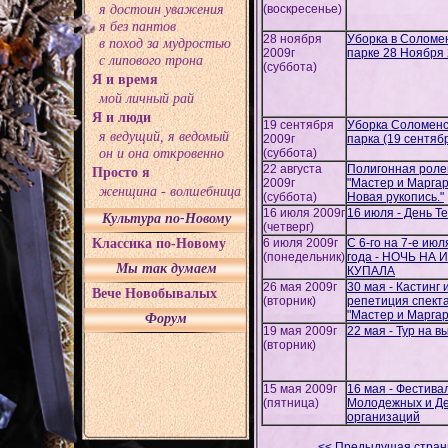
я достоин уважения
(воскресенье)
я без пантов
28 ноября
Уборка в Соломе
в поход за мудростью
2009г
парке 28 Ноября 
с липового трона
(суббота)
Я и время
мой личный рай
Я и люди
19 сентября
Уборка Соломенс
я ведущий, я ведомый
2009г
парка (19 сентяб
он и она откровенно
(суббота)
22 августа
Полигонная роле
Просто я
2009г
"Мастер и Маргар
женщина - волшебница
(суббота)
Новая рукопись."
16 июля 2009г
16 июля - День Т
Культура по-Новому
(четверг)
Классика по-Новому
6 июля 2009г
С 6-го на 7-е июл
(понедельник)
года - НОЧЬ НА 
Мы так думаем
КУПАЛА
26 мая 2009г
30 мая - Кастинг 
Вече Новобывалых
(вторник)
репетиция спект
"Мастер и Маргар
Форум
19 мая 2009г
22 мая - Тур на 
(вторник)
15 мая 2009г
16 мая - Фестива
(пятница)
Молодежных и Де
организаций
<< Предыдущая стран