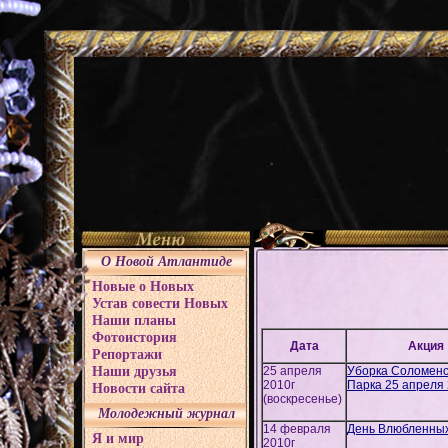
О Новой Атлантиде
Новые о Новых
Устав совести Новых
Наши планы
Фотоистория
Дата
Акция
Репортажи
Наши друзья
25 апреля
Уборка Соломенс
2010г
Парка 25 апреля 
Новости сайта
(воскресенье)
Молодежный журнал
14 февраля
День Влюбленных
Я и мир
2010г