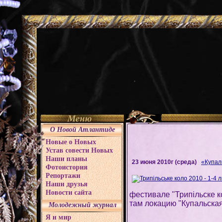
О Новой Атлантиде
Новые о Новых
Устав совести Новых
Наши планы
23 июня 2010г (среда)
«Купал
Фотоистория
Репортажи
Наши друзья
Новости сайта
фестивале "Трипільске ко
там локацию "Купальская 
Молодежный журнал
Я и мир