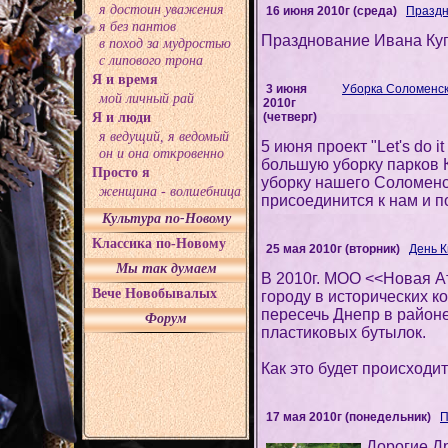
я достоин уважения
16 июня 2010г (среда)
Праздн
я без пантов
Празднование Ивана Купа
в поход за мудростью
с липового трона
Я и время
3 июня
Уборка Соломенског
мой личный рай
2010г
Я и люди
(четверг)
я ведущий, я ведомый
5 июня проект "Let's do 
он и она откровенно
большую уборку парков 
Просто я
уборку нашего Соломенс
женщина - волшебница
присоединится к нам и п
Культура по-Новому
Классика по-Новому
25 мая 2010г (вторник)
День К
Мы так думаем
В 2010г. МОО <<Новая А
Вече Новобывалых
городу в исторических к
пересечь Днепр в район
Форум
пластиковых бутылок.
Как это будет происходит
17 мая 2010г (понедельник)
П
Дорогие Д