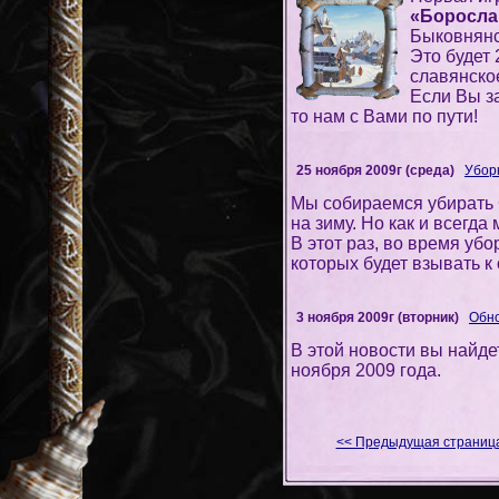
«Боросла
Быковнянс
Это будет 
славянско
Если Вы з
то нам с Вами по пути!
25 ноября 2009г (среда)
Убор
Мы собираемся убирать 
на зиму. Но как и всегд
В этот раз, во время убо
которых будет взывать к 
3 ноября 2009г (вторник)
Обно
В этой новости вы найде
ноября 2009 года.
<< Предыдущая страниц