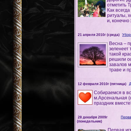
отметить 
Как всегда
ритуалы, х
и, конечно
21 апреля 2010г (среда)
Убор
Весна – п
зеленеет 
такой кра
решили ос
завалов м
траве и п
12 февраля 2010г (пятница)
Д
Cобираемся в во
м.Арсенальная (с
праздник вместе
28 декабря 2009г
Перва
(понедельник)
Первая иг