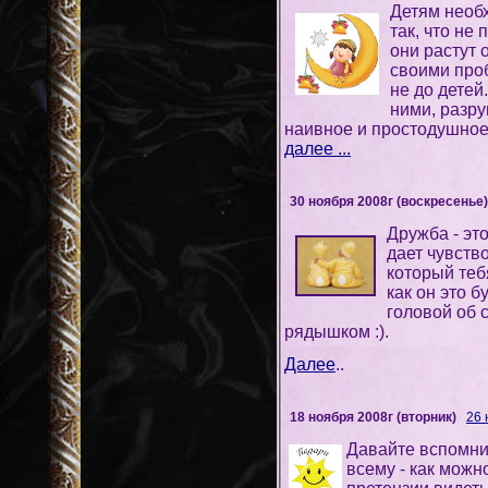
Детям необ
так, что не
они растут 
своими про
не до детей
ними, разру
наивное и простодушно
далее ...
30 ноября 2008г (воскресенье)
Дружба - эт
дает чувство
который теб
как он это б
головой об 
рядышком :).
Далее
..
18 ноября 2008г (вторник)
26 
Давайте вспомним
всему - как можн