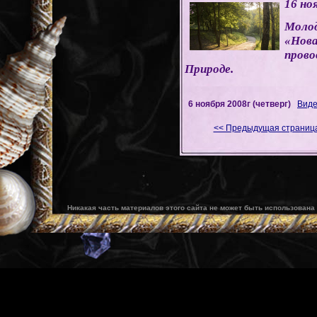
16 но
Молод
«Нова
прово
Природе.
6 ноября 2008г (четверг)
Виде
<< Предыдущая страниц
Никакая часть материалов этого сайта не может быть использована