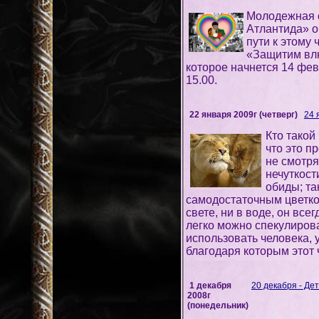
Молодежная 
Атлантида» о
пути к этому
«Защитим влю
которое начнется 14 фев
15.00.
22 января 2009г (четверг)
24 
Кто такой
что это п
не смотря
нечуткост
обиды; та
самодостаточным цветком
свете, ни в воде, он всег
легко можно спекулиров
использовать человека, 
благодаря которым этот 
1 декабря
20 декабря - Де
2008г
(понедельник)