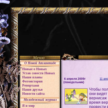
О Новой Атлантиде
Новые о Новых
Устав совести Новых
Наши планы
6 апреля 2009г
11 а
Фотоистория
(понедельник)
Репортажи
Чтобы пол
Наши друзья
они видят
Новости сайта
вернисаж 
Молодежный журнал
время вер
Я и мир
провести 