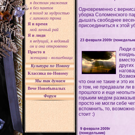
я достоин уважения
я без пантов
Одновременно с верниса
в поход за мудростью
уборка Соломенского па
с липового трона
дышать свободнее весе
Я и время
присоединиться к этой у
мой личный рай
Я и люди
23 февраля 2009г (понедельн
я ведущий, я ведомый
он и она откровенно
Люди о
Просто я
ехидны
женщина - волшебница
вместо
других 
Культура по-Новому
нагова
Классика по-Новому
Возмож
Мы так думаем
что они не такие и это и
о том, не предавали ли 
Вече Новобывалых
прошлого и еще неопытн
Форум
горьким медом размазыв
просто не могли себе чег
вспомнить, то, возможно
стоит :)
9 февраля 2009г
(понедельник)