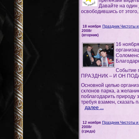
претензии видет
Давайте на один 
освободившись от этого
18 ноября
Праздник Чистоты и
2008г
(вторник)
16 ноября
организа
Соломенс
Благодар
Событие 
ПРАЗДНИК – И ОН ПОД
Основной целью организ
склонов парка, а желани
поблагодарить природу за
требуя взамен, сказать па
далее ...
12 ноября
Праздник Чистоты и
2008г
(среда)