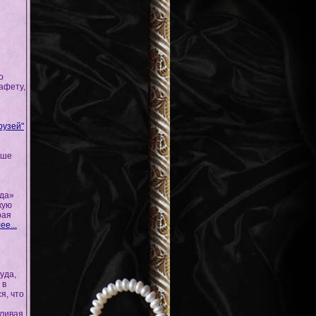
о
афету,
рузей"
ьше
да»
кую
рая
ее...
уда,
 в
я, что
пливая