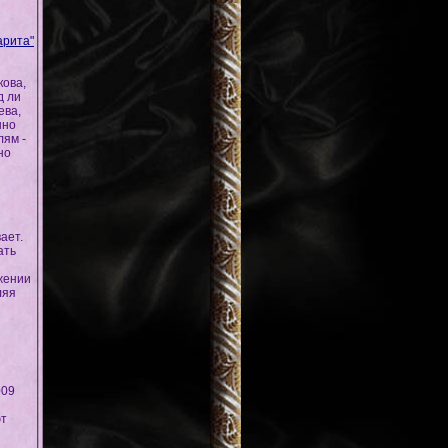
арита"
кова,
д ли
ева,
нно
лям -
но
ает.
ать
жении
ляя
009
ют