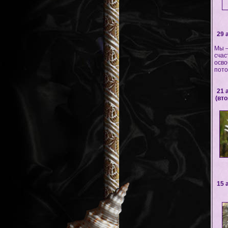
29 
Мы –
счас
осво
пото
21 
(вто
15 