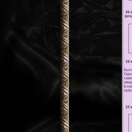
26 
(вто
19 
Быть
Одна
само
увид
в са
себе
15 