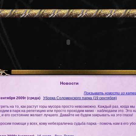
Новости
Покзывать новости из катег
сентября 2009г (среда)
Уборка Соломенского парка (19 сентября)
реть на то, как растут горы мусора просто невозможно. Каждый раз, когда мы
одим в парк на репетицию или просто проходим мимо - наблюдаем это. Это 
, и его состояние желает лучшего. Давайте не будем закрывать на это глаза!
росим помощи у всех, кому небезралична судьба парка - помочь нам в его убо