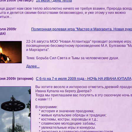
юля 2009г (четверг)
16 июля - День Тепла
це дарит нам свое тепло абсолютно ничего не требуя взамен, Природа всегд
ыта и делится своими богатствами безвозмездно, и уже этому у них можно
иться...
юля 2009г
Полигонная ролевая игра "Мастер и Маргарита. Новая руко
еда)
22-24 августа МОО "Новая Атлантида" проводит ролевую игру,
посвященную бессмертному произведению М.А. Булгакова "М
и Маргарита".
Тема: Борьба Сил Света и Тьмы за человеческие души.
Далее...
юня 2009г (вторник)
С 6-го на 7-е июля 2009 года - НОЧЬ НА ИВАНА КУПАЛА
Вы хотите весело и интересно отметить древний праздн
Ивана Купала на берегу Днепра?
Тогда мы приглашаем вас погулять в эту сказочную ночь 
с нами ! ! !
В программе:
* история и значение праздника;
* живые купальские обряды и традиции;
* костюмы, костры, хороводы и т.д.;
* славянские молодецкие забавы;
* увлекательные игры и конкурсы.
* дискотека в славянско-современном стиле