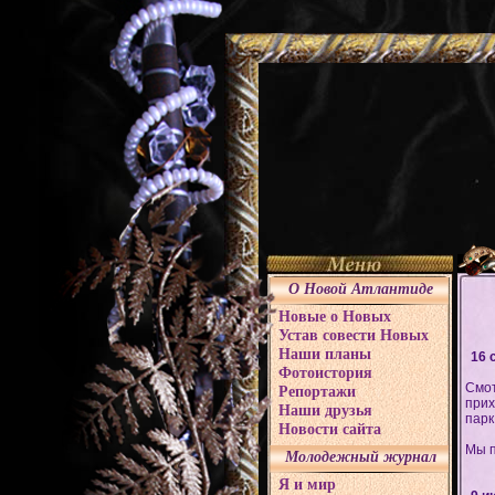
О Новой Атлантиде
Новые о Новых
Устав совести Новых
Наши планы
16 
Фотоистория
Смот
Репортажи
прих
Наши друзья
парк
Новости сайта
Мы п
Молодежный журнал
Я и мир