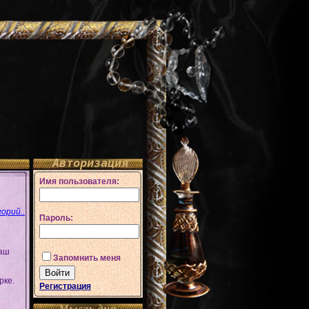
Авторизация
Имя пользователя:
орий..
Пароль:
наш
Запомнить меня
рке.
Регистрация