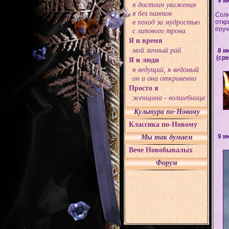
9 и
я достоин уважения
я без пантов
Солн
в поход за мудростью
откр
поуч
с липового трона
Я и время
мой личный рай
8 и
(ср
Я и люди
я ведущий, я ведомый
он и она откровенно
Просто я
женщина - волшебница
Культура по-Новому
Классика по-Новому
9 и
Мы так думаем
Вече Новобывалых
Форум