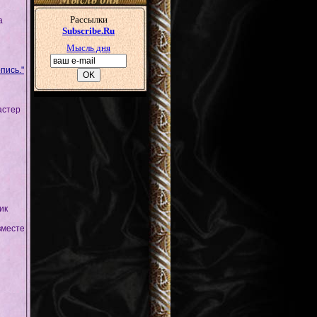
а
пись."
астер
ик
вместе