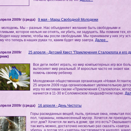
апреля 2009г (среда)
9 мая - Марш Свободной Молодежи
 молодежь. Мы – разные. Нас объединяет желание быть свободными и
тливыми, которое нельзя ни отнять, ни убить, ни задушить. Мы помним тех, кт
бодил нашу землю, чтобы мы росли свободными. Мы принимаем у них эту эст
му что теперь в наших руках то, каким будет мир завтра.
Далее...
апреля 2009г
25 апреля - Детский Квест "Приключения Сталоклопа и его д
рник)
Все дети любят играть, но мир компьютерных игр все бол
вытесняет мир реальный. И взрослые часто не знают как
помочь своему ребенку.
Молодежная общественная организация «Новая Атланти
25 апреля 2009 года организовывает увлекательную детс
игру по мотивам сказки «Приключения Сталоклопа», кото
начнется в 11-30 в Соломенском ландшафтном парке.
Дал
апреля 2009г (среда)
16 апреля - День Чистоты
Горы раскиданных вещей, пыль, грязные окна, немытая пос
пол, тараканы, невынесенный мусор. Хочется ли приходить
этот дом? Хочется ли жить в доме, где это есть? Оказываетс
так жить можно, достаточно несколько раз сказать «завтра
уберу», а потом это «завтра» растягивается надолго, нака