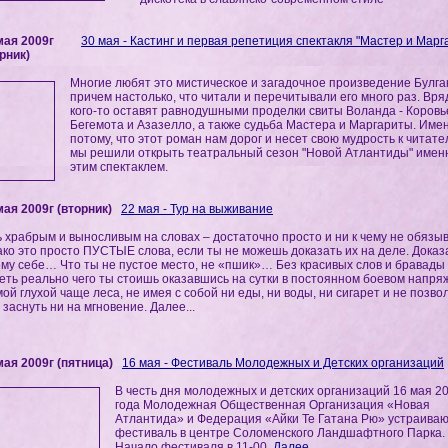
мая 2009г
30 мая - Кастинг и первая репетиция спектакля "Мастер и Марг
рник)
Многие любят это мистическое и загадочное произведение Булга
причем настолько, что читали и перечитывали его много раз. Вря
кого-то оставят равнодушными проделки свиты Воланда - Коровь
Бегемота и Азазелло, а также судьба Мастера и Маргариты. Име
потому, что этот роман нам дорог и несет свою мудрость к читате
мы решили открыть театральный сезон "Новой Атлантиды" имен
этим спектаклем.
мая 2009г (вторник)
22 мая - Тур на выживание
 храбрым и выносливым на словах – достаточно просто и ни к чему не обязыв
ко это просто ПУСТЫЕ слова, если ты не можешь доказать их на деле. Доказ
му себе… Что ты не пустое место, не «пшик»… Без красивых слов и бравады
еть реально чего ты стоишь оказавшись на сутки в постоянном боевом напря
мой глухой чаще леса, не имея с собой ни еды, ни воды, ни сигарет и не позво
 заснуть ни на мгновение. Далее...
мая 2009г (пятница)
16 мая - Фестиваль Молодежных и Детских организаций
В честь дня молодежных и детских организаций 16 мая 2
года Молодежная Общественная Организация «Новая
Атлантида» и Федерация «Айки Те Гатана Рю» устраива
фестиваль в центре Соломенского Ландшафтного Парка.
Начало фестиваля в 11-00.
Далее...