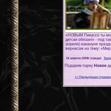
«НОВЫМ Пикассо ты може
детски обязан!» - под т
апреля) накануне празд
вернисаж на тему: «Мир
16 апреля 2008г (среда)
Трад
Подарим парку
Новое
д
<< Предыдущая страниц