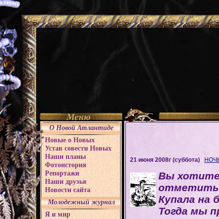
О Новой Атлантиде
Новые о Новых
Устав совести Новых
Наши планы
21 июня 2008г (суббота)
НОЧЬ
Фотоистория
Репортажи
Вы хотите
Наши друзья
отметить 
Новости сайта
Купала на 
Молодежный журнал
Тогда мы п
Я и мир