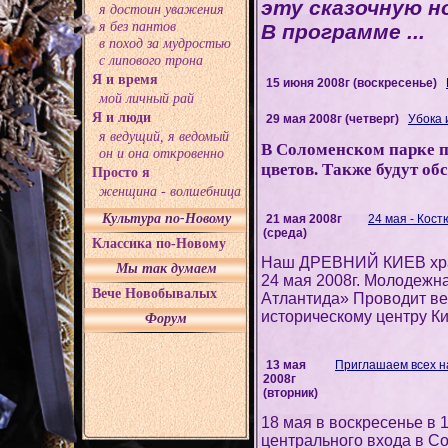
эту сказочную но
я достоин уважения
я без пантов
В программе ...
в поход за мудростью
с липового трона
Я и время
15 июня 2008г (воскресенье)
мой личный рай
Я и люди
29 мая 2008г (четверг)
Убока 
я ведущий, я ведомый
В Соломенском парке п
он и она откровенно
цветов. Также будут о
Просто я
женщина - волшебница
Культура по-Новому
21 мая 2008г
24 мая - Кос
(среда)
Классика по-Новому
Наш ДРЕВНИЙ КИЕВ хр
Мы так думаем
24 мая 2008г. Молодежн
Вече Новобывалых
Атлантида» Проводит 
историческому центру К
Форум
13 мая
Приглашаем всех н
2008г
(вторник)
18 мая в воскресенье в 
центрального входа в С