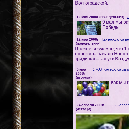
Волгоградской.
12 мая 2008г (понедельник)
О
9 мая мы ра
Победы.
12 мая 2008г
Как рождался п
(понедельник)
Вполне возможно, что 1
положила начало Новой 
традиция – запуск Возду
6 мая
1 МАЯ состоялся запу
2008г
(вторник)
Как мы 
24 апреля 2008г
26 апрел
(четверг)